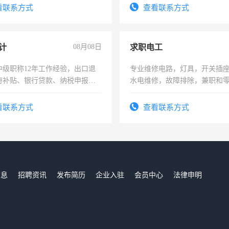
信
看联系方式
查看联系方式
计
08月08日
求职电工
中级职称12年工作经验，出口退
专业维修电路，灯具，开关插
府补贴、银行贷款、纳税申报、
水电维修，故障排除，兼职和
公司策划，设建新账，理乱账业
务咨询等业务。欲求兼职会计工
看联系方式
查看联系方式
信息
招聘资讯
发布简历
企业入驻
会员中心
法律申明
们