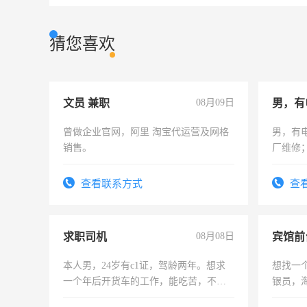
猜您喜欢
文员 兼职
08月09日
男，有
曾做企业官网，阿里 淘宝代运营及网格
男，有
销售。
厂维修
上，枣
电话
查看联系方式
查
求职司机
08月08日
本人男，24岁有c1证，驾龄两年。想求
想找一
一个年后开货车的工作，能吃苦，不怕
银员，
加班。
工，麻