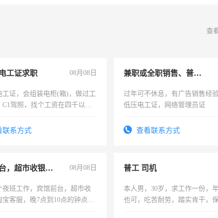
查
电工证求职
08月08日
兼职或全职销售、普工、维修
电工证，会组装电柜(箱)，做过工
过年可不休息，有广告销售经
；C1驾照，找个工资在四千以
低压电工证，网络管理员证
强县以外需要有住宿，保险勿扰
看联系方式
查看联系方式
宾馆前台，超市收银员，淘宝客服
08月08日
普工 司机
个夜班工作，宾馆前台，超市收
本人男，30岁，求工作一份，
淘宝客服，晚7点到10点的钟点
也可，吃苦耐劳，踏实肯干，
烦看到的老板加我微信聊，手机
勿扰