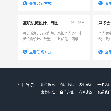
号同微
查看联系方式
查
兼职机械设计、制图、设备改造
08月08日
兼职会
急之所急，想之所想。愿把本人多年非
本人女
标设备设计、改造、工艺优化、图纸制
税、政
作和分解的经验与您分享。 真诚合作，
为各类
结识有识之士，共享未来。
务，财
查看联系方式
查
作
栏目导航:
职位搜索
简历中心
名企展示
一句话
套餐标准
金币充值
意见建议
联系我