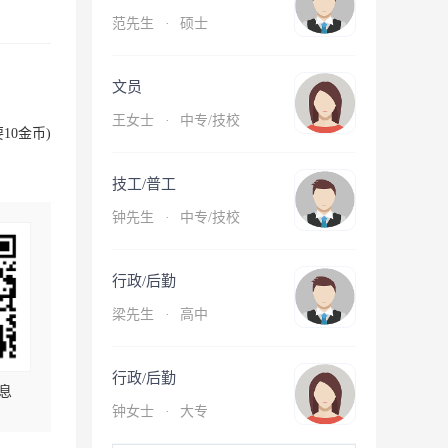
范先生
·
硕士
文员
王女士
·
中专/技校
10金币)
技工/普工
钟先生
·
中专/技校
行政/后勤
梁先生
·
高中
行政/后勤
息
钟女士
·
大专