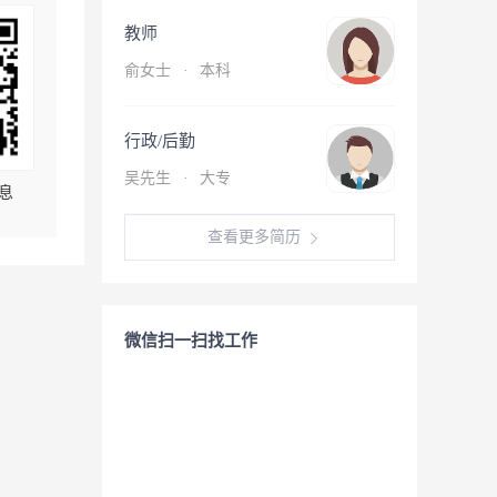
教师
俞女士
·
本科
行政/后勤
吴先生
·
大专
息
查看更多简历
微信扫一扫找工作