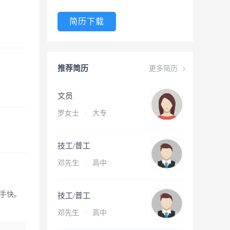
简历下载
推荐简历
更多简历
文员
罗女士
·
大专
技工/普工
邓先生
·
高中
手快。
技工/普工
邓先生
·
高中