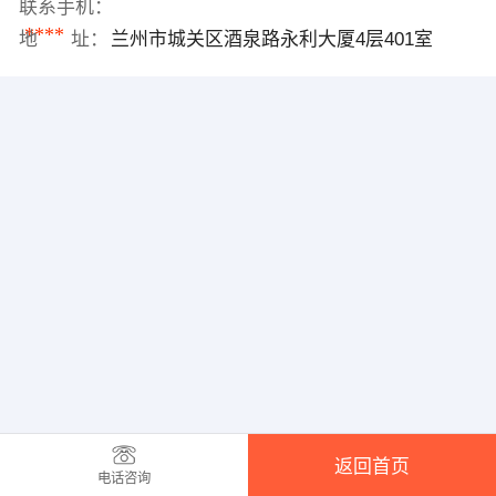
联系手机：
****
地 址：
兰州市城关区酒泉路永利大厦4层401室
返回首页
电话咨询